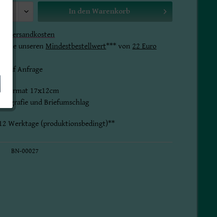
In den
Warenkorb
gl.
Versandkosten
 bitte unseren
Mindestbestellwert
*** von
22 Euro
t auf Anfrage
im Format 17x12cm
fotografie und Briefumschlag
8-12 Werktage (produktionsbedingt)**
BN-00027