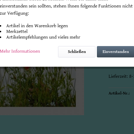
einverstanden sein sollten, stehen Ihnen folgende Funktionen nicht
zur Verfügung:
Endpreis
* zz
Artikel in den Warenkorb legen
Beachten Sie
Merkzettel
Artikelempfehlungen und vieles mehr
Mengenrabat
Mehr Informationen
Schließen
Einverstanden
Klappkarte 
mit Original
Lieferzeit: 
Artikel-Nr.: