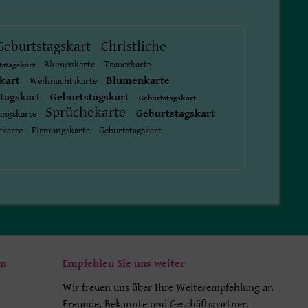
Geburtstagskart
Christliche
Blumenkarte
Trauerkarte
tstagskart
skart
Blumenkarte
Weihnachtskarte
tagskart
Geburtstagskart
Geburtstagskart
Sprüchekarte
Geburtstagskart
ungskarte
rkarte
Firmungskarte
Geburtstagskart
um
Empfehlen Sie uns weiter
Wir freuen uns über Ihre Weiterempfehlung an
Freunde, Bekannte und Geschäftspartner.