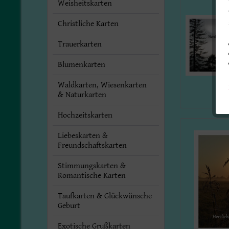
Weisheitskarten
Christliche Karten
Trauerkarten
Blumenkarten
Waldkarten, Wiesenkarten
& Naturkarten
Hochzeitskarten
Liebeskarten &
Freundschaftskarten
Stimmungskarten &
Romantische Karten
Taufkarten & Glückwünsche
Geburt
Exotische Grußkarten