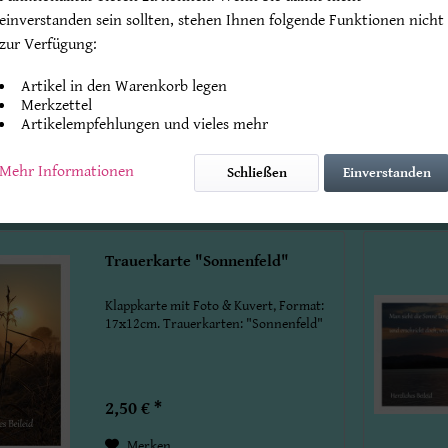
einverstanden sein sollten, stehen Ihnen folgende Funktionen nicht
Klappkarte mit Foto & Kuvert, Format:
zur Verfügung:
17x12cm. Trauerkarten: "Zaubernebel"
Artikel in den Warenkorb legen
Merkzettel
Artikelempfehlungen und vieles mehr
2,50 € *
Mehr Informationen
Schließen
Einverstanden
Merken
Trauerkarte "Sonnenfeld"
Klappkarte mit Foto & Kuvert, Format:
17x12cm. Trauerkarten: "Sonnenfeld"
2,50 € *
Merken