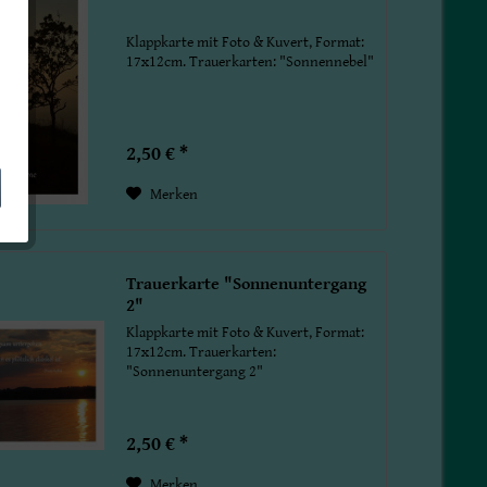
Klappkarte mit Foto & Kuvert, Format:
17x12cm. Trauerkarten: "Sonnennebel"
2,50 € *
Merken
Trauerkarte "Sonnenuntergang
2"
Klappkarte mit Foto & Kuvert, Format:
17x12cm. Trauerkarten:
"Sonnenuntergang 2"
2,50 € *
Merken