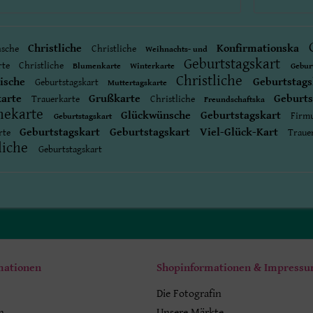
Christliche
Konfirmationska
nsche
Christliche
Weihnachts- und
Geburtstagskart
rte
Christliche
Blumenkarte
Winterkarte
Gebur
Christliche
ische
Geburtstag
Geburtstagskart
Muttertagskarte
karte
Grußkarte
Geburts
Trauerkarte
Christliche
Freundschaftska
hekarte
Glückwünsche
Geburtstagskart
Firm
Geburtstagskart
Geburtstagskart
Geburtstagskart
Viel-Glück-Kart
rte
Traue
liche
Geburtstagskart
mationen
Shopinformationen & Impress
Die Fotografin
n
Unsere Märkte