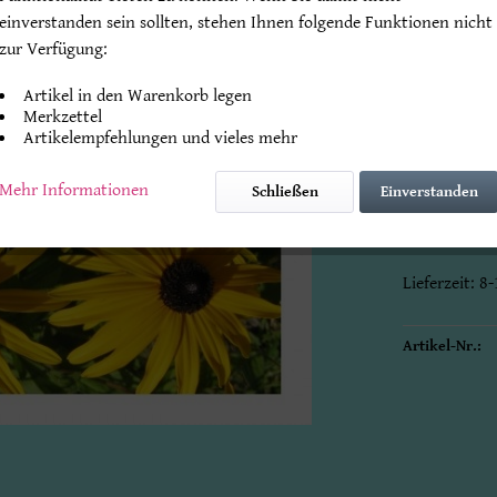
einverstanden sein sollten, stehen Ihnen folgende Funktionen nicht
zur Verfügung:
Endpreis
* zz
Artikel in den Warenkorb legen
Beachten Sie
Merkzettel
Artikelempfehlungen und vieles mehr
Mengenrabat
Mehr Informationen
Schließen
Einverstanden
Klappkarte 
mit Original
Lieferzeit: 
Artikel-Nr.: