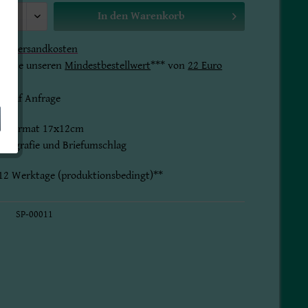
In den
Warenkorb
gl.
Versandkosten
 bitte unseren
Mindestbestellwert
*** von
22 Euro
t auf Anfrage
im Format 17x12cm
fotografie und Briefumschlag
8-12 Werktage (produktionsbedingt)**
SP-00011