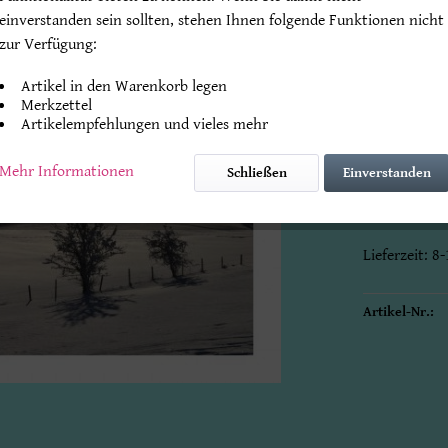
einverstanden sein sollten, stehen Ihnen folgende Funktionen nicht
zur Verfügung:
Endpreis
* zz
Artikel in den Warenkorb legen
Beachten Sie
Merkzettel
Artikelempfehlungen und vieles mehr
Mengenrabat
Mehr Informationen
Schließen
Einverstanden
Klappkarte 
mit Original
Lieferzeit: 
Artikel-Nr.: