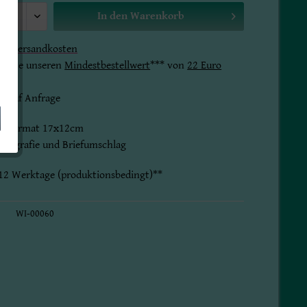
In den
Warenkorb
gl.
Versandkosten
 bitte unseren
Mindestbestellwert
*** von
22 Euro
t auf Anfrage
im Format 17x12cm
fotografie und Briefumschlag
8-12 Werktage (produktionsbedingt)**
WI-00060