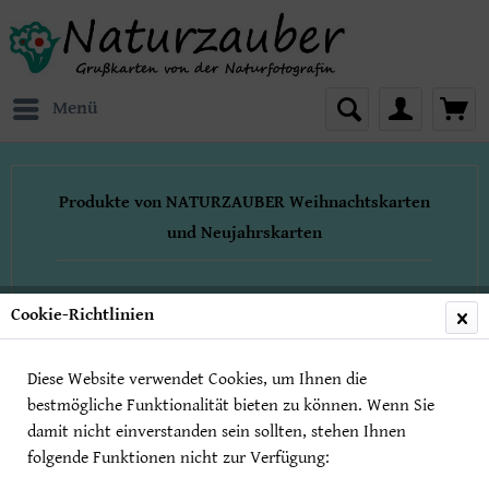
Menü
Produkte von NATURZAUBER Weihnachtskarten
und Neujahrskarten
Cookie-Richtlinien
Alle unsere
Weihnachtskarten
und Neujahrskarten
sind
Diese Website verwendet Cookies, um Ihnen die
Doppelkarten
in der Größe
bestmögliche Funktionalität bieten zu können. Wenn Sie
17x12cm und werden mit
damit nicht einverstanden sein sollten, stehen Ihnen
Briefkuvert
geliefert.
folgende Funktionen nicht zur Verfügung: