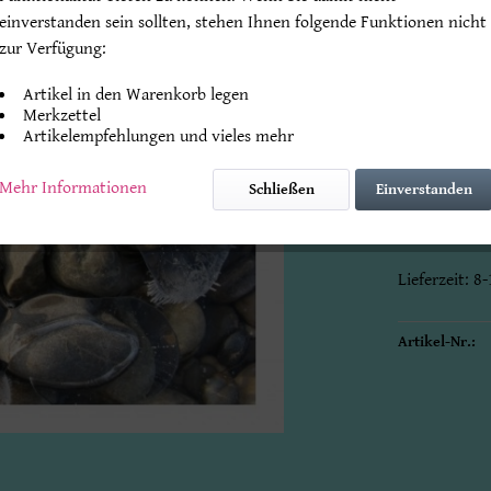
einverstanden sein sollten, stehen Ihnen folgende Funktionen nicht
zur Verfügung:
Endpreis
* zz
Artikel in den Warenkorb legen
Beachten Sie
Merkzettel
Artikelempfehlungen und vieles mehr
Mengenrabat
Mehr Informationen
Schließen
Einverstanden
Klappkarte 
mit Original
Lieferzeit: 
Artikel-Nr.: