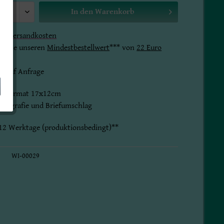
In den
Warenkorb
gl.
Versandkosten
 bitte unseren
Mindestbestellwert
*** von
22 Euro
t auf Anfrage
im Format 17x12cm
fotografie und Briefumschlag
8-12 Werktage (produktionsbedingt)**
WI-00029